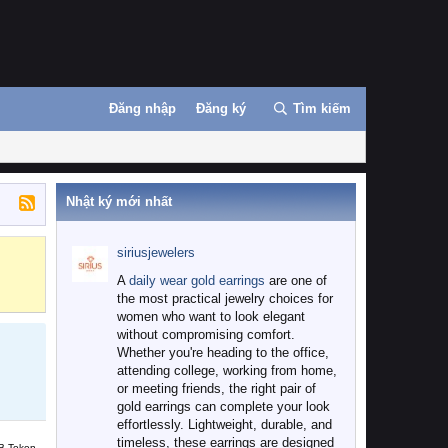
Đăng nhập
Đăng ký
Tìm kiếm
Nhật ký mới nhất
siriusjewelers
Binance
MEXC
A
daily wear gold earrings
are one of
the most practical jewelry choices for
women who want to look elegant
without compromising comfort.
Whether you're heading to the office,
attending college, working from home,
or meeting friends, the right pair of
gold earrings can complete your look
effortlessly. Lightweight, durable, and
timeless, these earrings are designed
B Token