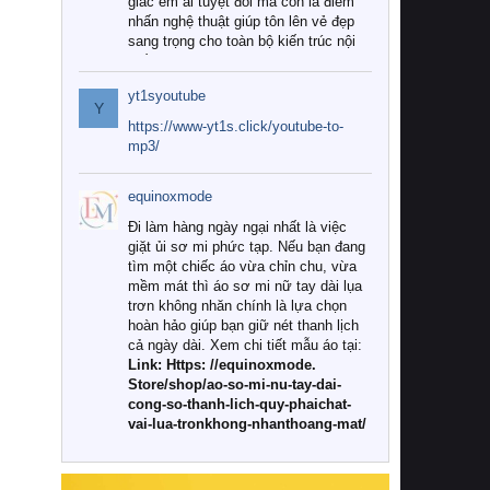
giác êm ái tuyệt đối mà còn là điểm
nhấn nghệ thuật giúp tôn lên vẻ đẹp
sang trọng cho toàn bộ kiến trúc nội
thất.
yt1syoutube
Tuy nhiên, giữa thị trường đa dạng
Y
với vô vàn thương hiệu và mẫu mã
https://www-yt1s.click/youtube-to-
như hiện nay, làm thế nào để chọn
mp3/
được những bộ chăn ga gối đệm cao
cấp thực sự chất lượng, phù hợp với
equinoxmode
khí hậu và nhu cầu sử dụng của gia
đình? Hãy cùng chúng tôi đi tìm lời
Đi làm hàng ngày ngại nhất là việc
giải đáp chi tiết qua bài viết dưới đây.
giặt ủi sơ mi phức tạp. Nếu bạn đang
tìm một chiếc áo vừa chỉn chu, vừa
1. Tại sao các gia đình hiện đại lại ưa
mềm mát thì áo sơ mi nữ tay dài lụa
chuộng chăn ga gối đệm cao cấp?
trơn không nhăn chính là lựa chọn
hoàn hảo giúp bạn giữ nét thanh lịch
Khác với các dòng sản phẩm thông
cả ngày dài. Xem chi tiết mẫu áo tại:
thường, những bộ chăn ga gối đệm
Link: Https: //equinoxmode.
cao cấp trải qua quy trình sản xuất
Store/shop/ao-so-mi-nu-tay-dai-
nghiêm ngặt từ khâu chọn lọc nguyên
cong-so-thanh-lich-quy-phaichat-
liệu tự nhiên đến công nghệ dệt
vai-lua-tronkhong-nhanthoang-mat/
nhuộm hiện đại không chứa hóa chất
độc hại. Khi sử dụng dòng sản phẩm
này, bạn sẽ cảm nhận rõ rệt sự khác