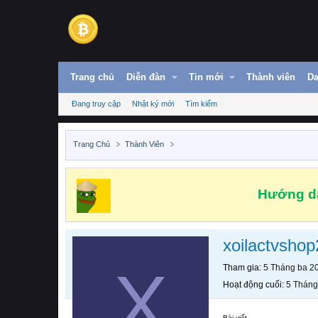
Trang chủ
Diễn đàn
Tin mới
Thành viên
Da
Đang truy cập
Nhật ký mới
Tìm kiếm
Trang Chủ
Thành Viên
Hướng dẫ
xoilactvshop
X
Tham gia
5 Tháng ba 2
Hoạt động cuối
5 Tháng
Bài viết