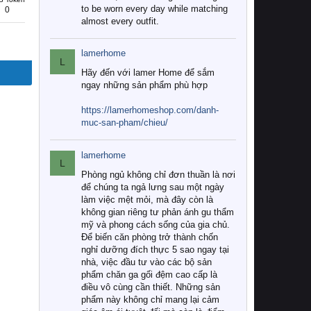
to be worn every day while matching
0
almost every outfit.
lamerhome
L
Hãy đến với lamer Home để sắm
ngay những sản phẩm phù hợp
https://lamerhomeshop.com/danh-
muc-san-pham/chieu/
lamerhome
L
Phòng ngủ không chỉ đơn thuần là nơi
để chúng ta ngả lưng sau một ngày
làm việc mệt mỏi, mà đây còn là
không gian riêng tư phản ánh gu thẩm
mỹ và phong cách sống của gia chủ.
Để biến căn phòng trở thành chốn
nghỉ dưỡng đích thực 5 sao ngay tại
nhà, việc đầu tư vào các bộ sản
phẩm chăn ga gối đệm cao cấp là
điều vô cùng cần thiết. Những sản
phẩm này không chỉ mang lại cảm