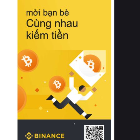
biệt từ bề mặt vải mềm mịn, khả năng
thoáng khí tuyệt vời cho đến độ đàn
hồi chuẩn xác của phần đệm nâng đỡ
cột sống.
Bên cạnh đó, việc lựa chọn các dòng
sản phẩm đạt chuẩn chất lượng quốc
tế còn giúp ngăn ngừa tình trạng kích
ứng da, hạn chế sự phát triển của vi
khuẩn và nấm mốc trong điều kiện
thời tiết nóng ẩm. Bạn có thể tìm hiểu
thêm các nghiên cứu khoa học về tác
động của giấc ngủ và môi trường
phòng ngủ đối với sức khỏe con
người tại Sleep Foundation (External
Link) để có cái nhìn toàn diện hơn.
2. Các tiêu chí vàng khi lựa chọn
chăn ga gối đệm cao cấp cho phòng
ngủ
Để sở hữu một bộ chăn ga gối đệm
cao cấp hoàn hảo cả về thẩm mỹ lẫn
công năng, người tiêu dùng cần cân
nhắc kỹ lưỡng các tiêu chí quan trọng