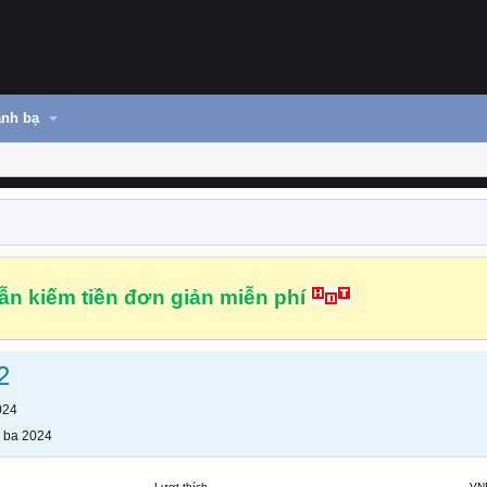
nh bạ
n kiếm tiền đơn giản miễn phí
2
024
 ba 2024
Lượt thích
VN