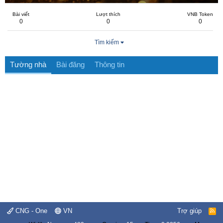
Bài viết
Lượt thích
VNB Token
0
0
0
Tìm kiếm
Tường nhà
Bài đăng
Thông tin
CNG - One
VN
Trợ giúp
R
S