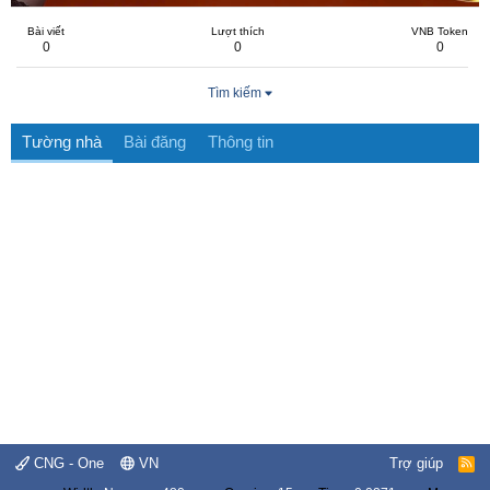
Bài viết
Lượt thích
VNB Token
0
0
0
Tìm kiếm
Tường nhà
Bài đăng
Thông tin
CNG - One
VN
Trợ giúp
R
S