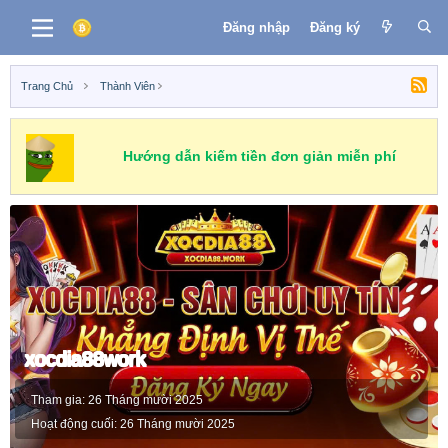
Đăng nhập
Đăng ký
Trang Chủ
Thành Viên
Hướng dẫn kiếm tiền đơn giản miễn phí
xocdia88work
Tham gia
26 Tháng mười 2025
Hoạt động cuối
26 Tháng mười 2025