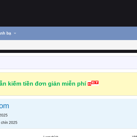
nh bạ
n kiếm tiền đơn giản miễn phí
com
 2025
 chín 2025
Lượt thích
VN