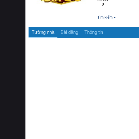
0
Tìm kiếm
Tường nhà
Bài đăng
Thông tin