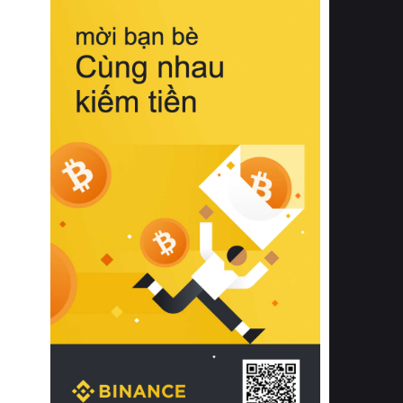
biệt từ bề mặt vải mềm mịn, khả năng
thoáng khí tuyệt vời cho đến độ đàn
hồi chuẩn xác của phần đệm nâng đỡ
cột sống.
Bên cạnh đó, việc lựa chọn các dòng
sản phẩm đạt chuẩn chất lượng quốc
tế còn giúp ngăn ngừa tình trạng kích
ứng da, hạn chế sự phát triển của vi
khuẩn và nấm mốc trong điều kiện
thời tiết nóng ẩm. Bạn có thể tìm hiểu
thêm các nghiên cứu khoa học về tác
động của giấc ngủ và môi trường
phòng ngủ đối với sức khỏe con
người tại Sleep Foundation (External
Link) để có cái nhìn toàn diện hơn.
2. Các tiêu chí vàng khi lựa chọn
chăn ga gối đệm cao cấp cho phòng
ngủ
Để sở hữu một bộ chăn ga gối đệm
cao cấp hoàn hảo cả về thẩm mỹ lẫn
công năng, người tiêu dùng cần cân
nhắc kỹ lưỡng các tiêu chí quan trọng