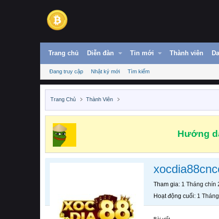
Trang chủ
Diễn đàn
Tin mới
Thành viên
Da
Đang truy cập
Nhật ký mới
Tìm kiếm
Trang Chủ
Thành Viên
Hướng dẫ
xocdia88cn
Tham gia
1 Tháng chín
Hoạt động cuối
1 Tháng
Bài viết