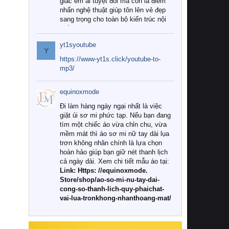
giác êm ái tuyệt đối mà còn là điểm
nhấn nghệ thuật giúp tôn lên vẻ đẹp
sang trọng cho toàn bộ kiến trúc nội
thất.
yt1syoutube
Tuy nhiên, giữa thị trường đa dạng
Y
với vô vàn thương hiệu và mẫu mã
https://www-yt1s.click/youtube-to-
như hiện nay, làm thế nào để chọn
mp3/
được những bộ chăn ga gối đệm cao
cấp thực sự chất lượng, phù hợp với
equinoxmode
khí hậu và nhu cầu sử dụng của gia
đình? Hãy cùng chúng tôi đi tìm lời
Đi làm hàng ngày ngại nhất là việc
giải đáp chi tiết qua bài viết dưới đây.
giặt ủi sơ mi phức tạp. Nếu bạn đang
tìm một chiếc áo vừa chỉn chu, vừa
1. Tại sao các gia đình hiện đại lại ưa
mềm mát thì áo sơ mi nữ tay dài lụa
chuộng chăn ga gối đệm cao cấp?
trơn không nhăn chính là lựa chọn
hoàn hảo giúp bạn giữ nét thanh lịch
Khác với các dòng sản phẩm thông
cả ngày dài. Xem chi tiết mẫu áo tại:
thường, những bộ chăn ga gối đệm
Link: Https: //equinoxmode.
cao cấp trải qua quy trình sản xuất
Store/shop/ao-so-mi-nu-tay-dai-
nghiêm ngặt từ khâu chọn lọc nguyên
cong-so-thanh-lich-quy-phaichat-
liệu tự nhiên đến công nghệ dệt
vai-lua-tronkhong-nhanthoang-mat/
nhuộm hiện đại không chứa hóa chất
độc hại. Khi sử dụng dòng sản phẩm
này, bạn sẽ cảm nhận rõ rệt sự khác