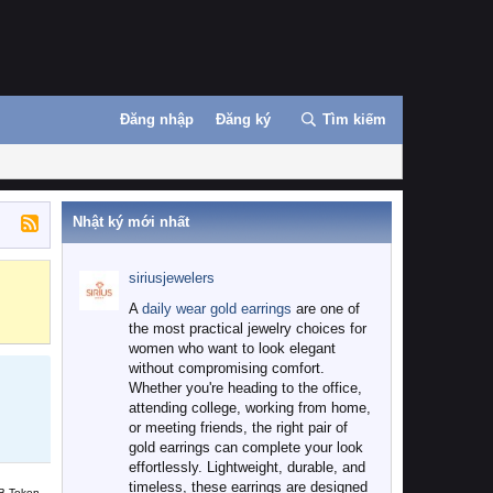
Đăng nhập
Đăng ký
Tìm kiếm
Nhật ký mới nhất
siriusjewelers
Binance
MEXC
A
daily wear gold earrings
are one of
the most practical jewelry choices for
women who want to look elegant
without compromising comfort.
Whether you're heading to the office,
attending college, working from home,
or meeting friends, the right pair of
gold earrings can complete your look
effortlessly. Lightweight, durable, and
timeless, these earrings are designed
B Token