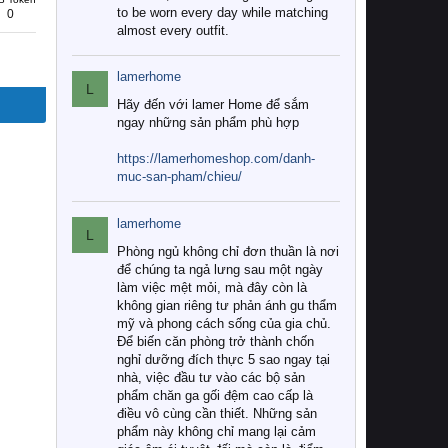
to be worn every day while matching
0
almost every outfit.
lamerhome
L
Hãy đến với lamer Home để sắm
ngay những sản phẩm phù hợp
https://lamerhomeshop.com/danh-
muc-san-pham/chieu/
lamerhome
L
Phòng ngủ không chỉ đơn thuần là nơi
để chúng ta ngả lưng sau một ngày
làm việc mệt mỏi, mà đây còn là
không gian riêng tư phản ánh gu thẩm
mỹ và phong cách sống của gia chủ.
Để biến căn phòng trở thành chốn
nghỉ dưỡng đích thực 5 sao ngay tại
nhà, việc đầu tư vào các bộ sản
phẩm chăn ga gối đệm cao cấp là
điều vô cùng cần thiết. Những sản
phẩm này không chỉ mang lại cảm