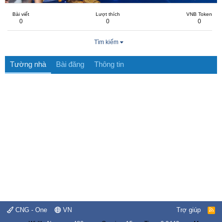
Bài viết
Lượt thích
VNB Token
0
0
0
Tìm kiếm
Tường nhà
Bài đăng
Thông tin
CNG - One
VN
Trợ giúp
R
S