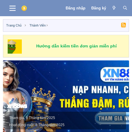
Đăng nhập
Đăng ký
Trang Chủ
Thành Viên
Hướng dẫn kiếm tiền đơn giản miễn phí
xn88ws
Tham gia
8 Tháng tám 2025
Hoạt động cuối
8 Tháng tám 2025