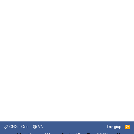
CNG - One
VN
Trợ giúp
R
S