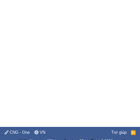
CNG - One
VN
Trợ giúp
R
S