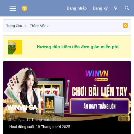
Đăng nhập
Đăng ký
Trang Chủ
Thành Viên
Hướng dẫn kiếm tiền đơn giản miễn phí
WINVN SA
Tham gia
19 Tháng mười 2025
Hoạt động cuối
19 Tháng mười 2025