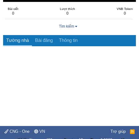
Bài viết
Lượt thích
VNB Token
0
0
0
Tìm kiếm
Tường nhà
Bài đăng
Thông tin
CNG - One
VN
Trợ giúp
R
S