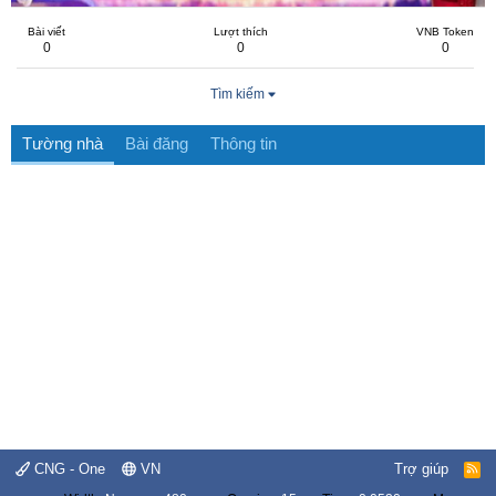
Bài viết
Lượt thích
VNB Token
0
0
0
Tìm kiếm
Tường nhà
Bài đăng
Thông tin
CNG - One
VN
Trợ giúp
R
S