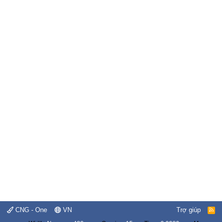
CNG - One
VN
Trợ giúp
R
S