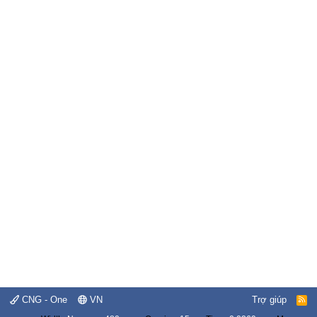
CNG - One
VN
Trợ giúp
R
S