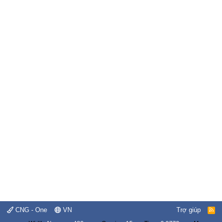
CNG - One
VN
Trợ giúp
R
S