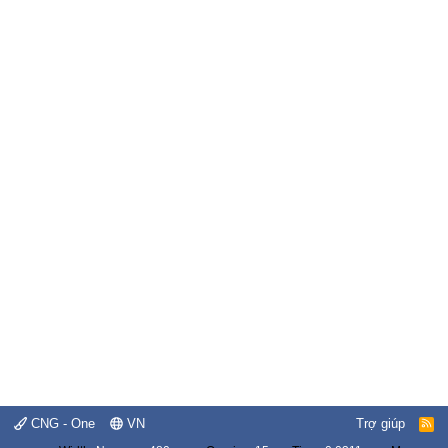
CNG - One
VN
Trợ giúp
R
S