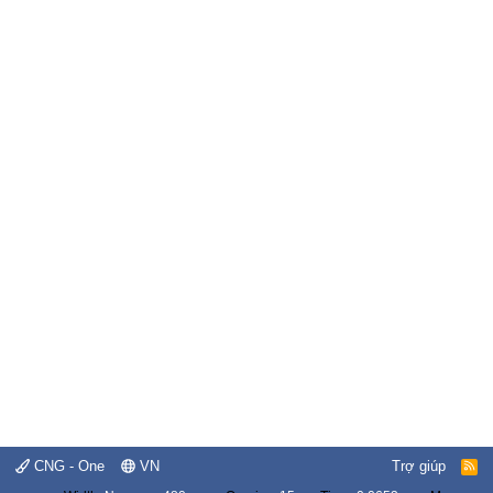
CNG - One
VN
Trợ giúp
R
S