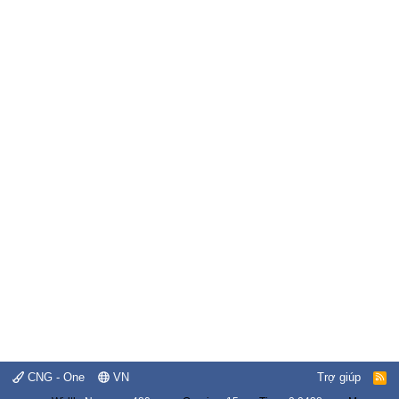
CNG - One
VN
Trợ giúp
R
S