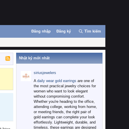
Đăng nhập
Đăng ký
Tìm kiếm
Nhật ký mới nhất
siriusjewelers
Binance
MEXC
A
daily wear gold earrings
are one of
the most practical jewelry choices for
women who want to look elegant
without compromising comfort.
Whether you're heading to the office,
attending college, working from home,
or meeting friends, the right pair of
gold earrings can complete your look
effortlessly. Lightweight, durable, and
timeless, these earrings are designed
B Token