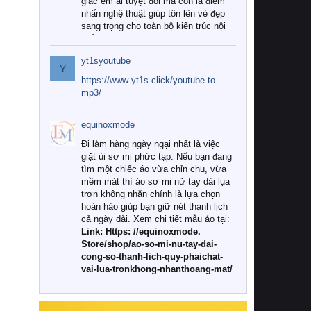
giác êm ái tuyệt đối mà còn là điểm
nhấn nghệ thuật giúp tôn lên vẻ đẹp
sang trọng cho toàn bộ kiến trúc nội
thất.
yt1syoutube
Tuy nhiên, giữa thị trường đa dạng
Y
với vô vàn thương hiệu và mẫu mã
https://www-yt1s.click/youtube-to-
như hiện nay, làm thế nào để chọn
mp3/
được những bộ chăn ga gối đệm cao
cấp thực sự chất lượng, phù hợp với
equinoxmode
khí hậu và nhu cầu sử dụng của gia
đình? Hãy cùng chúng tôi đi tìm lời
Đi làm hàng ngày ngại nhất là việc
giải đáp chi tiết qua bài viết dưới đây.
giặt ủi sơ mi phức tạp. Nếu bạn đang
tìm một chiếc áo vừa chỉn chu, vừa
1. Tại sao các gia đình hiện đại lại ưa
mềm mát thì áo sơ mi nữ tay dài lụa
chuộng chăn ga gối đệm cao cấp?
trơn không nhăn chính là lựa chọn
hoàn hảo giúp bạn giữ nét thanh lịch
Khác với các dòng sản phẩm thông
cả ngày dài. Xem chi tiết mẫu áo tại:
thường, những bộ chăn ga gối đệm
Link: Https: //equinoxmode.
cao cấp trải qua quy trình sản xuất
Store/shop/ao-so-mi-nu-tay-dai-
nghiêm ngặt từ khâu chọn lọc nguyên
cong-so-thanh-lich-quy-phaichat-
liệu tự nhiên đến công nghệ dệt
vai-lua-tronkhong-nhanthoang-mat/
nhuộm hiện đại không chứa hóa chất
độc hại. Khi sử dụng dòng sản phẩm
này, bạn sẽ cảm nhận rõ rệt sự khác