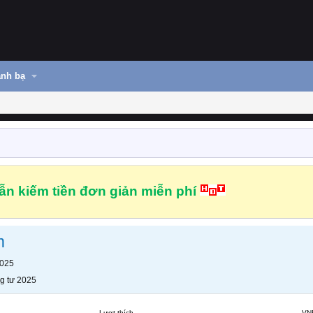
nh bạ
n kiếm tiền đơn giản miễn phí
m
2025
g tư 2025
Lượt thích
VN