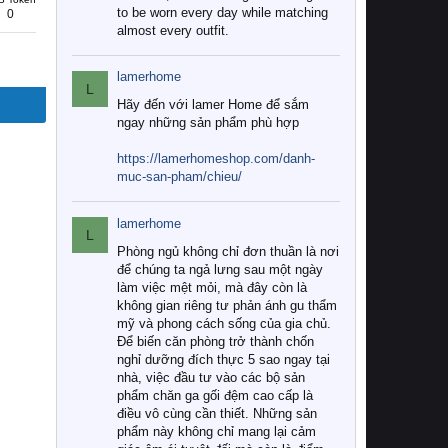
to be worn every day while matching
0
almost every outfit.
lamerhome
L
Hãy đến với lamer Home để sắm
ngay những sản phẩm phù hợp
https://lamerhomeshop.com/danh-
muc-san-pham/chieu/
lamerhome
L
Phòng ngủ không chỉ đơn thuần là nơi
để chúng ta ngả lưng sau một ngày
làm việc mệt mỏi, mà đây còn là
không gian riêng tư phản ánh gu thẩm
mỹ và phong cách sống của gia chủ.
Để biến căn phòng trở thành chốn
nghỉ dưỡng đích thực 5 sao ngay tại
nhà, việc đầu tư vào các bộ sản
phẩm chăn ga gối đệm cao cấp là
điều vô cùng cần thiết. Những sản
phẩm này không chỉ mang lại cảm