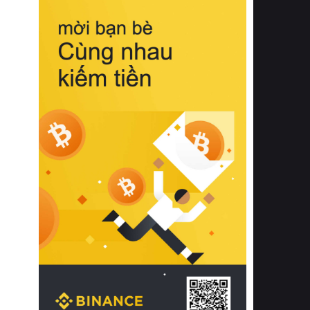
biệt từ bề mặt vải mềm mịn, khả năng
thoáng khí tuyệt vời cho đến độ đàn
hồi chuẩn xác của phần đệm nâng đỡ
cột sống.
Bên cạnh đó, việc lựa chọn các dòng
sản phẩm đạt chuẩn chất lượng quốc
tế còn giúp ngăn ngừa tình trạng kích
ứng da, hạn chế sự phát triển của vi
khuẩn và nấm mốc trong điều kiện
thời tiết nóng ẩm. Bạn có thể tìm hiểu
thêm các nghiên cứu khoa học về tác
động của giấc ngủ và môi trường
phòng ngủ đối với sức khỏe con
người tại Sleep Foundation (External
Link) để có cái nhìn toàn diện hơn.
2. Các tiêu chí vàng khi lựa chọn
chăn ga gối đệm cao cấp cho phòng
ngủ
Để sở hữu một bộ chăn ga gối đệm
cao cấp hoàn hảo cả về thẩm mỹ lẫn
công năng, người tiêu dùng cần cân
nhắc kỹ lưỡng các tiêu chí quan trọng