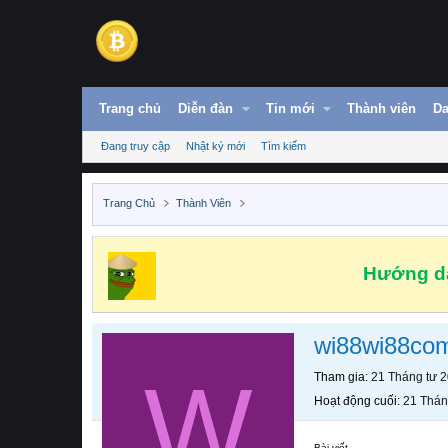
Trang chủ
Diễn đàn
Tin mới
Thành viên
Da
Đang truy cập
Nhật ký mới
Tìm kiếm
Trang Chủ
Thành Viên
Hướng dẫ
wi88wi88co
W
Tham gia
21 Tháng tư 
Hoạt động cuối
21 Thán
Bài viết