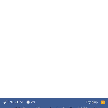
CNG - One
VN
Trợ giúp
R
S