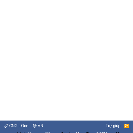
CNG - One
VN
Trợ giúp
R
S