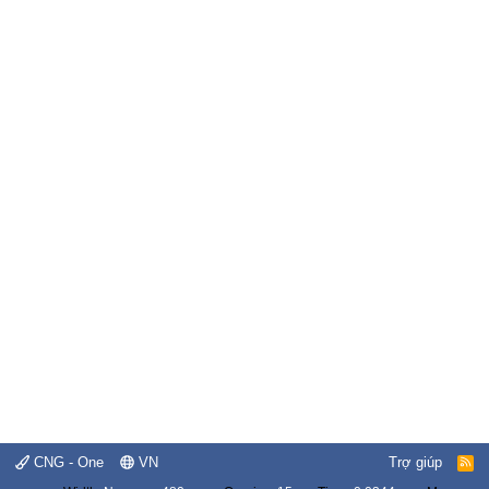
CNG - One
VN
Trợ giúp
R
S