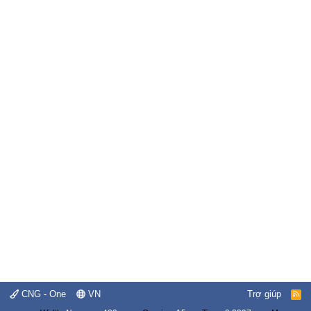
CNG - One
VN
Trợ giúp
R
S