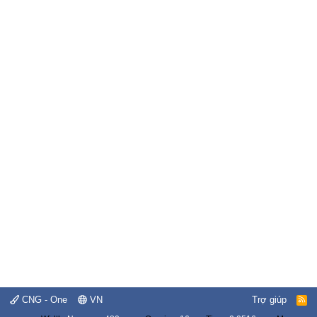
CNG - One
VN
Trợ giúp
R
S