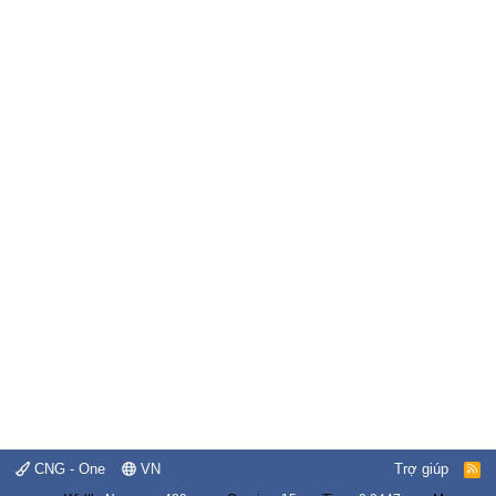
CNG - One
VN
Trợ giúp
R
S