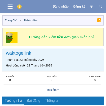
Đăng nhập
Đăng ký
Trang Chủ
Thành Viên
Hướng dẫn kiếm tiền đơn giản miễn phí
waktogellink
Tham gia
23 Tháng bảy 2025
Hoạt động cuối
23 Tháng bảy 2025
Bài viết
Lượt thích
VNB Token
0
0
0
Tìm kiếm
Tường nhà
Bài đăng
Thông tin