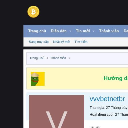
Trang chủ
Diễn đàn
Tin mới
Thành viên
Da
Đang truy cập
Nhật ký mới
Tìm kiếm
Trang Chủ
Thành Viên
Hướng dẫ
vvvbetnetbr
V
Tham gia
27 Tháng bảy
Hoạt động cuối
27 Thán
Bài viết