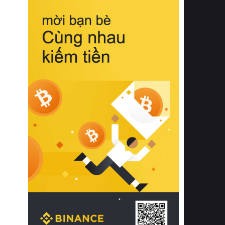
biệt từ bề mặt vải mềm mịn, khả năng
thoáng khí tuyệt vời cho đến độ đàn
hồi chuẩn xác của phần đệm nâng đỡ
cột sống.
Bên cạnh đó, việc lựa chọn các dòng
sản phẩm đạt chuẩn chất lượng quốc
tế còn giúp ngăn ngừa tình trạng kích
ứng da, hạn chế sự phát triển của vi
khuẩn và nấm mốc trong điều kiện
thời tiết nóng ẩm. Bạn có thể tìm hiểu
thêm các nghiên cứu khoa học về tác
động của giấc ngủ và môi trường
phòng ngủ đối với sức khỏe con
người tại Sleep Foundation (External
Link) để có cái nhìn toàn diện hơn.
2. Các tiêu chí vàng khi lựa chọn
chăn ga gối đệm cao cấp cho phòng
ngủ
Để sở hữu một bộ chăn ga gối đệm
cao cấp hoàn hảo cả về thẩm mỹ lẫn
công năng, người tiêu dùng cần cân
nhắc kỹ lưỡng các tiêu chí quan trọng