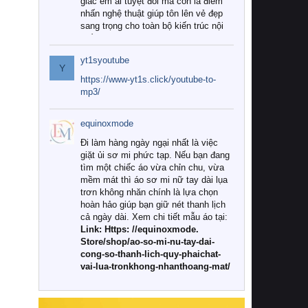
giác êm ái tuyệt đối mà còn là điểm
nhấn nghệ thuật giúp tôn lên vẻ đẹp
sang trọng cho toàn bộ kiến trúc nội
thất.
yt1syoutube
Tuy nhiên, giữa thị trường đa dạng
Y
với vô vàn thương hiệu và mẫu mã
https://www-yt1s.click/youtube-to-
như hiện nay, làm thế nào để chọn
mp3/
được những bộ chăn ga gối đệm cao
cấp thực sự chất lượng, phù hợp với
equinoxmode
khí hậu và nhu cầu sử dụng của gia
đình? Hãy cùng chúng tôi đi tìm lời
Đi làm hàng ngày ngại nhất là việc
giải đáp chi tiết qua bài viết dưới đây.
giặt ủi sơ mi phức tạp. Nếu bạn đang
tìm một chiếc áo vừa chỉn chu, vừa
1. Tại sao các gia đình hiện đại lại ưa
mềm mát thì áo sơ mi nữ tay dài lụa
chuộng chăn ga gối đệm cao cấp?
trơn không nhăn chính là lựa chọn
hoàn hảo giúp bạn giữ nét thanh lịch
Khác với các dòng sản phẩm thông
cả ngày dài. Xem chi tiết mẫu áo tại:
thường, những bộ chăn ga gối đệm
Link: Https: //equinoxmode.
cao cấp trải qua quy trình sản xuất
Store/shop/ao-so-mi-nu-tay-dai-
nghiêm ngặt từ khâu chọn lọc nguyên
cong-so-thanh-lich-quy-phaichat-
liệu tự nhiên đến công nghệ dệt
vai-lua-tronkhong-nhanthoang-mat/
nhuộm hiện đại không chứa hóa chất
độc hại. Khi sử dụng dòng sản phẩm
này, bạn sẽ cảm nhận rõ rệt sự khác