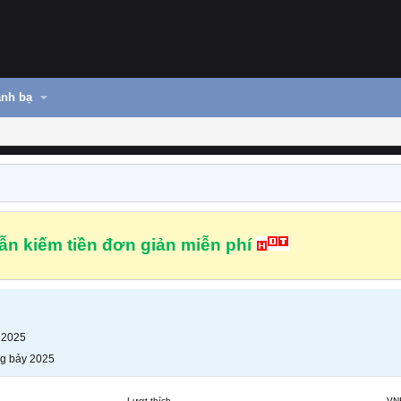
nh bạ
n kiếm tiền đơn giản miễn phí
 2025
g bảy 2025
Lượt thích
VN