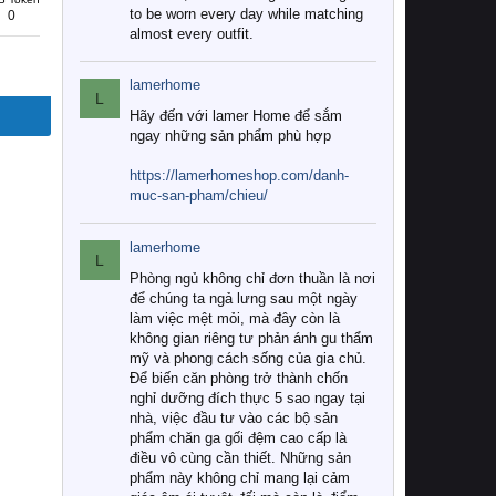
to be worn every day while matching
0
almost every outfit.
lamerhome
L
Hãy đến với lamer Home để sắm
ngay những sản phẩm phù hợp
https://lamerhomeshop.com/danh-
muc-san-pham/chieu/
lamerhome
L
Phòng ngủ không chỉ đơn thuần là nơi
để chúng ta ngả lưng sau một ngày
làm việc mệt mỏi, mà đây còn là
không gian riêng tư phản ánh gu thẩm
mỹ và phong cách sống của gia chủ.
Để biến căn phòng trở thành chốn
nghỉ dưỡng đích thực 5 sao ngay tại
nhà, việc đầu tư vào các bộ sản
phẩm chăn ga gối đệm cao cấp là
điều vô cùng cần thiết. Những sản
phẩm này không chỉ mang lại cảm