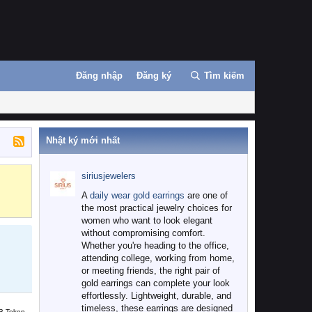
Đăng nhập
Đăng ký
Tìm kiếm
Nhật ký mới nhất
siriusjewelers
Binance
MEXC
A
daily wear gold earrings
are one of
the most practical jewelry choices for
women who want to look elegant
without compromising comfort.
Whether you're heading to the office,
attending college, working from home,
or meeting friends, the right pair of
gold earrings can complete your look
effortlessly. Lightweight, durable, and
timeless, these earrings are designed
B Token