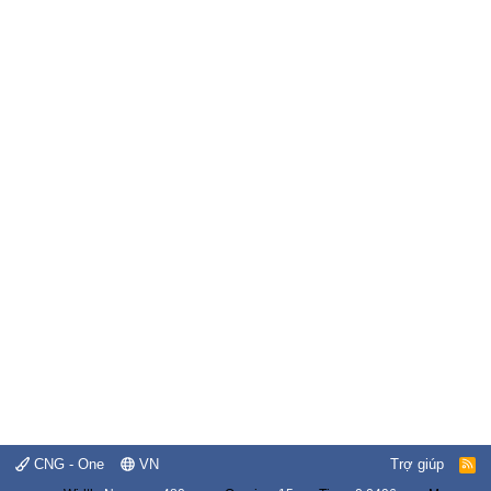
CNG - One
VN
Trợ giúp
R
S