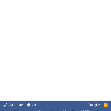
CNG - One
VN
Trợ giúp
R
S