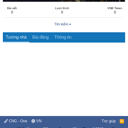
Bài viết
Lượt thích
VNB Token
0
0
0
Tìm kiếm
Tường nhà
Bài đăng
Thông tin
CNG - One
VN
Trợ giúp
R
S