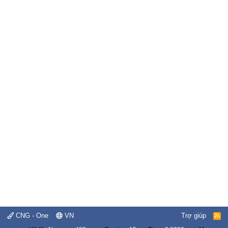
CNG - One
VN
Trợ giúp
R
S