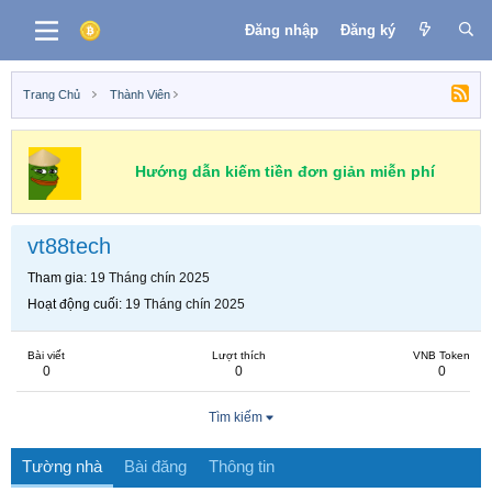
Đăng nhập
Đăng ký
Trang Chủ
Thành Viên
Hướng dẫn kiếm tiền đơn giản miễn phí
vt88tech
Tham gia
19 Tháng chín 2025
Hoạt động cuối
19 Tháng chín 2025
Bài viết
Lượt thích
VNB Token
0
0
0
Tìm kiếm
Tường nhà
Bài đăng
Thông tin