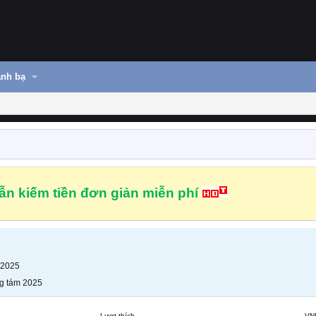
nh bạ
n kiếm tiền đơn giản miễn phí
 2025
g tám 2025
Lượt thích
VN