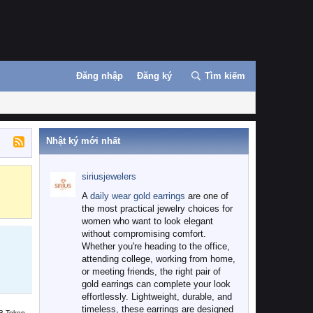
Đăng nhập
Đăng ký
Tìm kiếm
Nhật ký mới nhất
siriusjewelers
Binance
MEXC
A
daily wear gold earrings
are one of
the most practical jewelry choices for
women who want to look elegant
without compromising comfort.
Whether you're heading to the office,
attending college, working from home,
or meeting friends, the right pair of
gold earrings can complete your look
effortlessly. Lightweight, durable, and
timeless, these earrings are designed
B Token