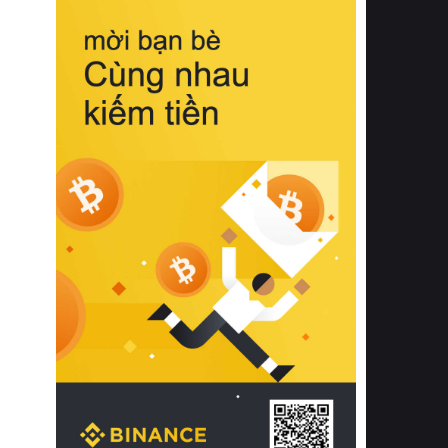
biệt từ bề mặt vải mềm mịn, khả năng
thoáng khí tuyệt vời cho đến độ đàn
hồi chuẩn xác của phần đệm nâng đỡ
cột sống.
Bên cạnh đó, việc lựa chọn các dòng
sản phẩm đạt chuẩn chất lượng quốc
tế còn giúp ngăn ngừa tình trạng kích
ứng da, hạn chế sự phát triển của vi
khuẩn và nấm mốc trong điều kiện
thời tiết nóng ẩm. Bạn có thể tìm hiểu
thêm các nghiên cứu khoa học về tác
động của giấc ngủ và môi trường
phòng ngủ đối với sức khỏe con
người tại Sleep Foundation (External
Link) để có cái nhìn toàn diện hơn.
2. Các tiêu chí vàng khi lựa chọn
chăn ga gối đệm cao cấp cho phòng
ngủ
Để sở hữu một bộ chăn ga gối đệm
cao cấp hoàn hảo cả về thẩm mỹ lẫn
công năng, người tiêu dùng cần cân
nhắc kỹ lưỡng các tiêu chí quan trọng