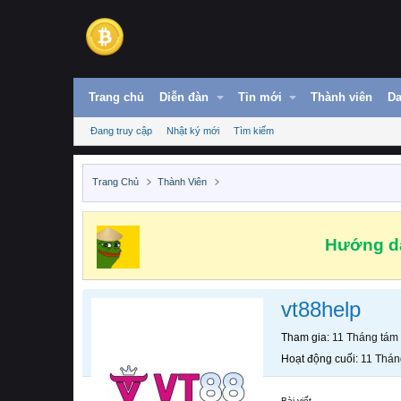
Trang chủ
Diễn đàn
Tin mới
Thành viên
Da
Đang truy cập
Nhật ký mới
Tìm kiếm
Trang Chủ
Thành Viên
Hướng dẫ
vt88help
Tham gia
11 Tháng tám
Hoạt động cuối
11 Thán
Bài viết