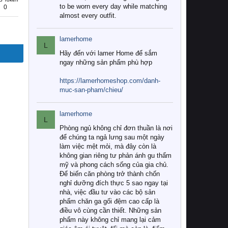
to be worn every day while matching
0
almost every outfit.
lamerhome
L
Hãy đến với lamer Home để sắm
ngay những sản phẩm phù hợp
https://lamerhomeshop.com/danh-
muc-san-pham/chieu/
lamerhome
L
Phòng ngủ không chỉ đơn thuần là nơi
để chúng ta ngả lưng sau một ngày
làm việc mệt mỏi, mà đây còn là
không gian riêng tư phản ánh gu thẩm
mỹ và phong cách sống của gia chủ.
Để biến căn phòng trở thành chốn
nghỉ dưỡng đích thực 5 sao ngay tại
nhà, việc đầu tư vào các bộ sản
phẩm chăn ga gối đệm cao cấp là
điều vô cùng cần thiết. Những sản
phẩm này không chỉ mang lại cảm