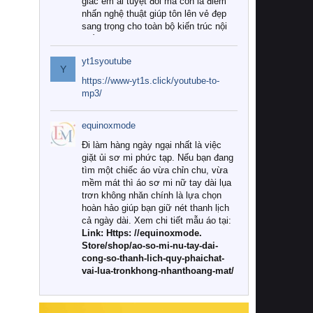
giác êm ái tuyệt đối mà còn là điểm
nhấn nghệ thuật giúp tôn lên vẻ đẹp
sang trọng cho toàn bộ kiến trúc nội
thất.
yt1syoutube
Tuy nhiên, giữa thị trường đa dạng
Y
với vô vàn thương hiệu và mẫu mã
https://www-yt1s.click/youtube-to-
như hiện nay, làm thế nào để chọn
mp3/
được những bộ chăn ga gối đệm cao
cấp thực sự chất lượng, phù hợp với
equinoxmode
khí hậu và nhu cầu sử dụng của gia
đình? Hãy cùng chúng tôi đi tìm lời
Đi làm hàng ngày ngại nhất là việc
giải đáp chi tiết qua bài viết dưới đây.
giặt ủi sơ mi phức tạp. Nếu bạn đang
tìm một chiếc áo vừa chỉn chu, vừa
1. Tại sao các gia đình hiện đại lại ưa
mềm mát thì áo sơ mi nữ tay dài lụa
chuộng chăn ga gối đệm cao cấp?
trơn không nhăn chính là lựa chọn
hoàn hảo giúp bạn giữ nét thanh lịch
Khác với các dòng sản phẩm thông
cả ngày dài. Xem chi tiết mẫu áo tại:
thường, những bộ chăn ga gối đệm
Link: Https: //equinoxmode.
cao cấp trải qua quy trình sản xuất
Store/shop/ao-so-mi-nu-tay-dai-
nghiêm ngặt từ khâu chọn lọc nguyên
cong-so-thanh-lich-quy-phaichat-
liệu tự nhiên đến công nghệ dệt
vai-lua-tronkhong-nhanthoang-mat/
nhuộm hiện đại không chứa hóa chất
độc hại. Khi sử dụng dòng sản phẩm
này, bạn sẽ cảm nhận rõ rệt sự khác