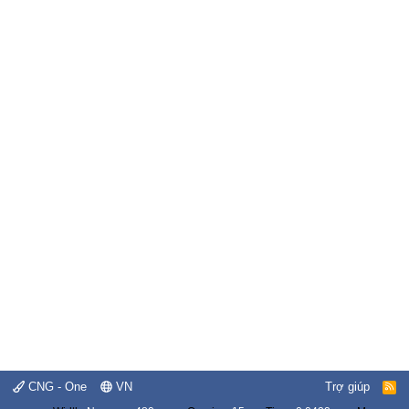
CNG - One
VN
Trợ giúp
R
S