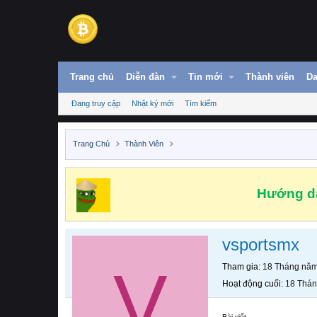
Trang chủ
Diễn đàn
Tin mới
Thành viên
Da
Đang truy cập
Nhật ký mới
Tìm kiếm
Trang Chủ
Thành Viên
Hướng dẫ
vsportsmx
V
Tham gia
18 Tháng nă
Hoạt động cuối
18 Thá
Bài viết