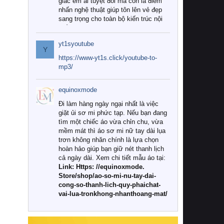
giác êm ái tuyệt đối mà còn là điểm
nhấn nghệ thuật giúp tôn lên vẻ đẹp
sang trọng cho toàn bộ kiến trúc nội
thất.
yt1syoutube
Tuy nhiên, giữa thị trường đa dạng
Y
với vô vàn thương hiệu và mẫu mã
https://www-yt1s.click/youtube-to-
như hiện nay, làm thế nào để chọn
mp3/
được những bộ chăn ga gối đệm cao
cấp thực sự chất lượng, phù hợp với
equinoxmode
khí hậu và nhu cầu sử dụng của gia
đình? Hãy cùng chúng tôi đi tìm lời
Đi làm hàng ngày ngại nhất là việc
giải đáp chi tiết qua bài viết dưới đây.
giặt ủi sơ mi phức tạp. Nếu bạn đang
tìm một chiếc áo vừa chỉn chu, vừa
1. Tại sao các gia đình hiện đại lại ưa
mềm mát thì áo sơ mi nữ tay dài lụa
chuộng chăn ga gối đệm cao cấp?
trơn không nhăn chính là lựa chọn
hoàn hảo giúp bạn giữ nét thanh lịch
Khác với các dòng sản phẩm thông
cả ngày dài. Xem chi tiết mẫu áo tại:
thường, những bộ chăn ga gối đệm
Link: Https: //equinoxmode.
cao cấp trải qua quy trình sản xuất
Store/shop/ao-so-mi-nu-tay-dai-
nghiêm ngặt từ khâu chọn lọc nguyên
cong-so-thanh-lich-quy-phaichat-
liệu tự nhiên đến công nghệ dệt
vai-lua-tronkhong-nhanthoang-mat/
nhuộm hiện đại không chứa hóa chất
độc hại. Khi sử dụng dòng sản phẩm
này, bạn sẽ cảm nhận rõ rệt sự khác