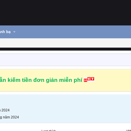
nh bạ
n kiếm tiền đơn giản miễn phí
m 2024
ng năm 2024
Lượt thích
VN