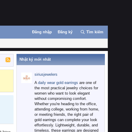
Đăng nhập
Đăng ký
Tìm kiếm
Nhật ký mới nhất
siriusjewelers
Binance
MEXC
A
daily wear gold earrings
are one of
the most practical jewelry choices for
women who want to look elegant
without compromising comfort.
Whether you're heading to the office,
attending college, working from home,
or meeting friends, the right pair of
gold earrings can complete your look
effortlessly. Lightweight, durable, and
timeless, these earrings are designed
B Token