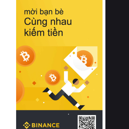
biệt từ bề mặt vải mềm mịn, khả năng
thoáng khí tuyệt vời cho đến độ đàn
hồi chuẩn xác của phần đệm nâng đỡ
cột sống.
Bên cạnh đó, việc lựa chọn các dòng
sản phẩm đạt chuẩn chất lượng quốc
tế còn giúp ngăn ngừa tình trạng kích
ứng da, hạn chế sự phát triển của vi
khuẩn và nấm mốc trong điều kiện
thời tiết nóng ẩm. Bạn có thể tìm hiểu
thêm các nghiên cứu khoa học về tác
động của giấc ngủ và môi trường
phòng ngủ đối với sức khỏe con
người tại Sleep Foundation (External
Link) để có cái nhìn toàn diện hơn.
2. Các tiêu chí vàng khi lựa chọn
chăn ga gối đệm cao cấp cho phòng
ngủ
Để sở hữu một bộ chăn ga gối đệm
cao cấp hoàn hảo cả về thẩm mỹ lẫn
công năng, người tiêu dùng cần cân
nhắc kỹ lưỡng các tiêu chí quan trọng