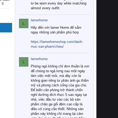
to be worn every day while matching
0
almost every outfit.
lamerhome
L
Hãy đến với lamer Home để sắm
ngay những sản phẩm phù hợp
https://lamerhomeshop.com/danh-
muc-san-pham/chieu/
lamerhome
L
Phòng ngủ không chỉ đơn thuần là nơi
để chúng ta ngả lưng sau một ngày
làm việc mệt mỏi, mà đây còn là
không gian riêng tư phản ánh gu thẩm
mỹ và phong cách sống của gia chủ.
Để biến căn phòng trở thành chốn
nghỉ dưỡng đích thực 5 sao ngay tại
nhà, việc đầu tư vào các bộ sản
phẩm chăn ga gối đệm cao cấp là
điều vô cùng cần thiết. Những sản
phẩm này không chỉ mang lại cảm