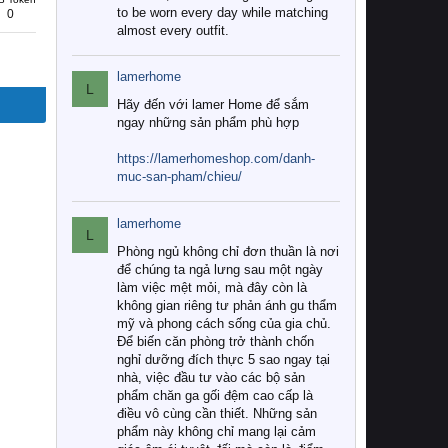
to be worn every day while matching
0
almost every outfit.
lamerhome
L
Hãy đến với lamer Home để sắm
ngay những sản phẩm phù hợp
https://lamerhomeshop.com/danh-
muc-san-pham/chieu/
lamerhome
L
Phòng ngủ không chỉ đơn thuần là nơi
để chúng ta ngả lưng sau một ngày
làm việc mệt mỏi, mà đây còn là
không gian riêng tư phản ánh gu thẩm
mỹ và phong cách sống của gia chủ.
Để biến căn phòng trở thành chốn
nghỉ dưỡng đích thực 5 sao ngay tại
nhà, việc đầu tư vào các bộ sản
phẩm chăn ga gối đệm cao cấp là
điều vô cùng cần thiết. Những sản
phẩm này không chỉ mang lại cảm