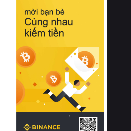
biệt từ bề mặt vải mềm mịn, khả năng
thoáng khí tuyệt vời cho đến độ đàn
hồi chuẩn xác của phần đệm nâng đỡ
cột sống.
Bên cạnh đó, việc lựa chọn các dòng
sản phẩm đạt chuẩn chất lượng quốc
tế còn giúp ngăn ngừa tình trạng kích
ứng da, hạn chế sự phát triển của vi
khuẩn và nấm mốc trong điều kiện
thời tiết nóng ẩm. Bạn có thể tìm hiểu
thêm các nghiên cứu khoa học về tác
động của giấc ngủ và môi trường
phòng ngủ đối với sức khỏe con
người tại Sleep Foundation (External
Link) để có cái nhìn toàn diện hơn.
2. Các tiêu chí vàng khi lựa chọn
chăn ga gối đệm cao cấp cho phòng
ngủ
Để sở hữu một bộ chăn ga gối đệm
cao cấp hoàn hảo cả về thẩm mỹ lẫn
công năng, người tiêu dùng cần cân
nhắc kỹ lưỡng các tiêu chí quan trọng