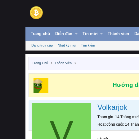
Trang chủ
Diễn đàn
Tin mới
Thành viên
Da
Đang truy cập
Nhật ký mới
Tìm kiếm
Trang Chủ
Thành Viên
Hướng dẫ
Volkarjok
V
Tham gia
14 Tháng mườ
Hoạt động cuối
14 Thán
Bài viết