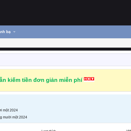
nh bạ
n kiếm tiền đơn giản miễn phí
i một 2024
g mười một 2024
Lượt thích
VN