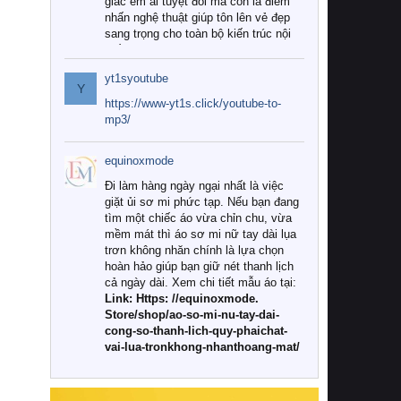
giác êm ái tuyệt đối mà còn là điểm
nhấn nghệ thuật giúp tôn lên vẻ đẹp
sang trọng cho toàn bộ kiến trúc nội
thất.
yt1syoutube
Tuy nhiên, giữa thị trường đa dạng
Y
với vô vàn thương hiệu và mẫu mã
https://www-yt1s.click/youtube-to-
như hiện nay, làm thế nào để chọn
mp3/
được những bộ chăn ga gối đệm cao
cấp thực sự chất lượng, phù hợp với
equinoxmode
khí hậu và nhu cầu sử dụng của gia
đình? Hãy cùng chúng tôi đi tìm lời
Đi làm hàng ngày ngại nhất là việc
giải đáp chi tiết qua bài viết dưới đây.
giặt ủi sơ mi phức tạp. Nếu bạn đang
tìm một chiếc áo vừa chỉn chu, vừa
1. Tại sao các gia đình hiện đại lại ưa
mềm mát thì áo sơ mi nữ tay dài lụa
chuộng chăn ga gối đệm cao cấp?
trơn không nhăn chính là lựa chọn
hoàn hảo giúp bạn giữ nét thanh lịch
Khác với các dòng sản phẩm thông
cả ngày dài. Xem chi tiết mẫu áo tại:
thường, những bộ chăn ga gối đệm
Link: Https: //equinoxmode.
cao cấp trải qua quy trình sản xuất
Store/shop/ao-so-mi-nu-tay-dai-
nghiêm ngặt từ khâu chọn lọc nguyên
cong-so-thanh-lich-quy-phaichat-
liệu tự nhiên đến công nghệ dệt
vai-lua-tronkhong-nhanthoang-mat/
nhuộm hiện đại không chứa hóa chất
độc hại. Khi sử dụng dòng sản phẩm
này, bạn sẽ cảm nhận rõ rệt sự khác