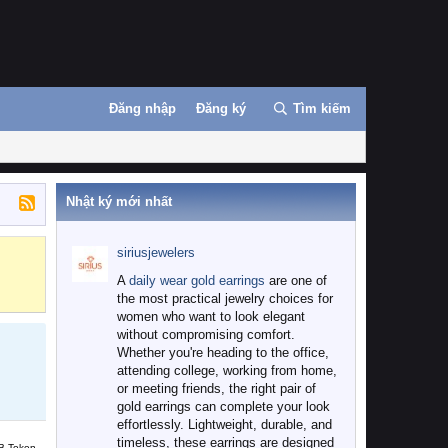
Đăng nhập
Đăng ký
Tìm kiếm
Nhật ký mới nhất
siriusjewelers
Binance
MEXC
A
daily wear gold earrings
are one of
the most practical jewelry choices for
women who want to look elegant
without compromising comfort.
Whether you're heading to the office,
attending college, working from home,
or meeting friends, the right pair of
gold earrings can complete your look
effortlessly. Lightweight, durable, and
timeless, these earrings are designed
B Token