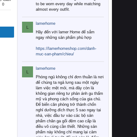
to be worn every day while matching
0
almost every outfit.
lamerhome
L
Hãy đến với lamer Home để sắm
ngay những sản phẩm phù hợp
https://lamerhomeshop.com/danh-
muc-san-pham/chieu/
lamerhome
L
Phòng ngủ không chỉ đơn thuần là nơi
để chúng ta ngả lưng sau một ngày
làm việc mệt mỏi, mà đây còn là
không gian riêng tư phản ánh gu thẩm
mỹ và phong cách sống của gia chủ.
Để biến căn phòng trở thành chốn
nghỉ dưỡng đích thực 5 sao ngay tại
nhà, việc đầu tư vào các bộ sản
phẩm chăn ga gối đệm cao cấp là
điều vô cùng cần thiết. Những sản
phẩm này không chỉ mang lại cảm