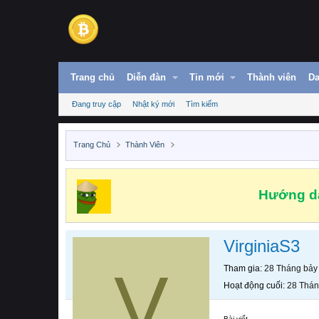
Trang chủ
Diễn đàn
Tin mới
Thành viên
Da
Đang truy cập
Nhật ký mới
Tìm kiếm
Trang Chủ
Thành Viên
Hướng dẫ
VirginiaS3
V
Tham gia
28 Tháng bảy
Hoạt động cuối
28 Thán
Bài viết