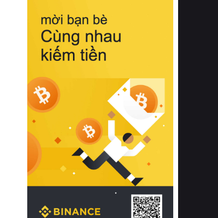
biệt từ bề mặt vải mềm mịn, khả năng
thoáng khí tuyệt vời cho đến độ đàn
hồi chuẩn xác của phần đệm nâng đỡ
cột sống.
Bên cạnh đó, việc lựa chọn các dòng
sản phẩm đạt chuẩn chất lượng quốc
tế còn giúp ngăn ngừa tình trạng kích
ứng da, hạn chế sự phát triển của vi
khuẩn và nấm mốc trong điều kiện
thời tiết nóng ẩm. Bạn có thể tìm hiểu
thêm các nghiên cứu khoa học về tác
động của giấc ngủ và môi trường
phòng ngủ đối với sức khỏe con
người tại Sleep Foundation (External
Link) để có cái nhìn toàn diện hơn.
2. Các tiêu chí vàng khi lựa chọn
chăn ga gối đệm cao cấp cho phòng
ngủ
Để sở hữu một bộ chăn ga gối đệm
cao cấp hoàn hảo cả về thẩm mỹ lẫn
công năng, người tiêu dùng cần cân
nhắc kỹ lưỡng các tiêu chí quan trọng