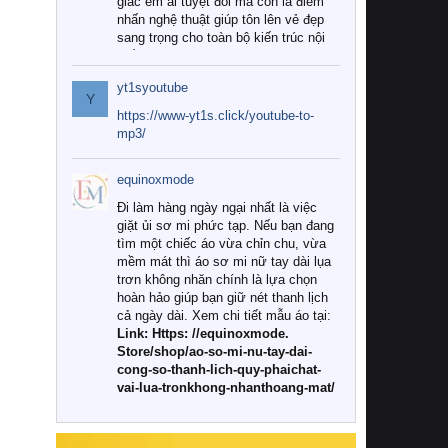
giác êm ái tuyệt đối mà còn là điểm
nhấn nghệ thuật giúp tôn lên vẻ đẹp
sang trọng cho toàn bộ kiến trúc nội
thất.
yt1syoutube
Tuy nhiên, giữa thị trường đa dạng
Y
với vô vàn thương hiệu và mẫu mã
https://www-yt1s.click/youtube-to-
như hiện nay, làm thế nào để chọn
mp3/
được những bộ chăn ga gối đệm cao
cấp thực sự chất lượng, phù hợp với
equinoxmode
khí hậu và nhu cầu sử dụng của gia
đình? Hãy cùng chúng tôi đi tìm lời
Đi làm hàng ngày ngại nhất là việc
giải đáp chi tiết qua bài viết dưới đây.
giặt ủi sơ mi phức tạp. Nếu bạn đang
tìm một chiếc áo vừa chỉn chu, vừa
1. Tại sao các gia đình hiện đại lại ưa
mềm mát thì áo sơ mi nữ tay dài lụa
chuộng chăn ga gối đệm cao cấp?
trơn không nhăn chính là lựa chọn
hoàn hảo giúp bạn giữ nét thanh lịch
Khác với các dòng sản phẩm thông
cả ngày dài. Xem chi tiết mẫu áo tại:
thường, những bộ chăn ga gối đệm
Link: Https: //equinoxmode.
cao cấp trải qua quy trình sản xuất
Store/shop/ao-so-mi-nu-tay-dai-
nghiêm ngặt từ khâu chọn lọc nguyên
cong-so-thanh-lich-quy-phaichat-
liệu tự nhiên đến công nghệ dệt
vai-lua-tronkhong-nhanthoang-mat/
nhuộm hiện đại không chứa hóa chất
độc hại. Khi sử dụng dòng sản phẩm
này, bạn sẽ cảm nhận rõ rệt sự khác