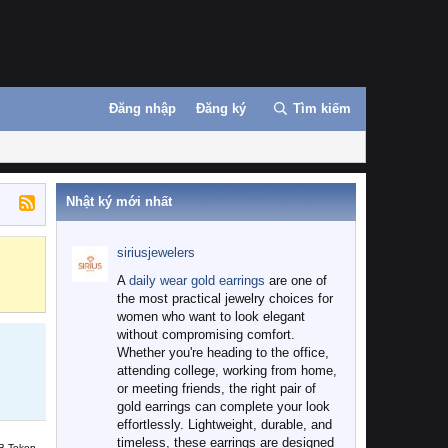
Đăng nhập
Đăng ký
Tìm kiếm
Nhật ký mới nhất
siriusjewelers
Binance
MEXC
A
daily wear gold earrings
are one of
the most practical jewelry choices for
women who want to look elegant
without compromising comfort.
Whether you're heading to the office,
attending college, working from home,
or meeting friends, the right pair of
gold earrings can complete your look
effortlessly. Lightweight, durable, and
timeless, these earrings are designed
B Token