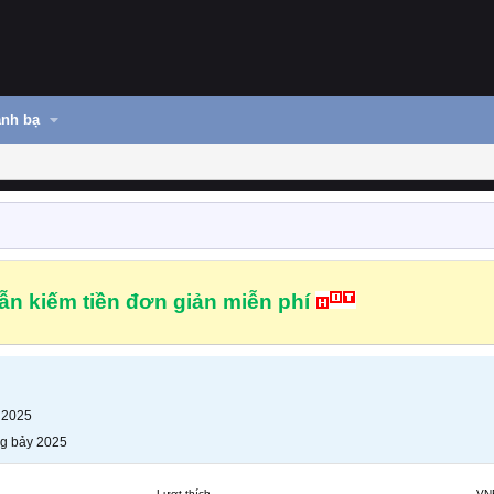
nh bạ
n kiếm tiền đơn giản miễn phí
 2025
g bảy 2025
Lượt thích
VN