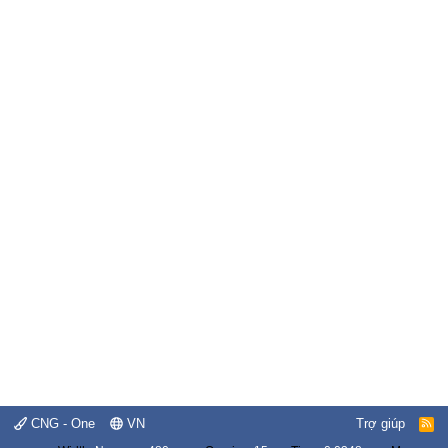
CNG - One
VN
Trợ giúp
R
S