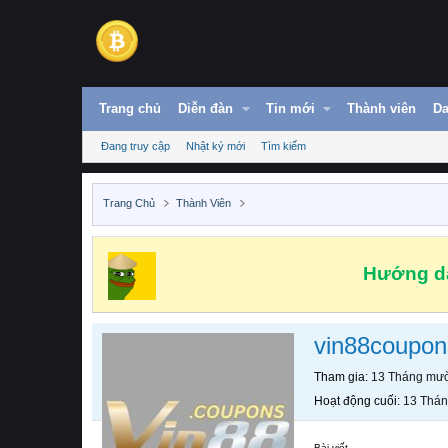
Trang chủ
Diễn đàn
Tin mới
Thành viên
Da
Đang truy cập
Nhật ký mới
Tìm kiếm
Trang Chủ
Thành Viên
Hướng dẫ
vin88coupon
Tham gia
13 Tháng mườ
Hoạt động cuối
13 Thán
Bài viết