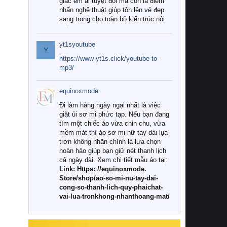
giác êm ái tuyệt đối mà còn là điểm
nhấn nghệ thuật giúp tôn lên vẻ đẹp
sang trọng cho toàn bộ kiến trúc nội
thất.
yt1syoutube
Tuy nhiên, giữa thị trường đa dạng
Y
với vô vàn thương hiệu và mẫu mã
https://www-yt1s.click/youtube-to-
như hiện nay, làm thế nào để chọn
mp3/
được những bộ chăn ga gối đệm cao
cấp thực sự chất lượng, phù hợp với
equinoxmode
khí hậu và nhu cầu sử dụng của gia
đình? Hãy cùng chúng tôi đi tìm lời
Đi làm hàng ngày ngại nhất là việc
giải đáp chi tiết qua bài viết dưới đây.
giặt ủi sơ mi phức tạp. Nếu bạn đang
tìm một chiếc áo vừa chỉn chu, vừa
1. Tại sao các gia đình hiện đại lại ưa
mềm mát thì áo sơ mi nữ tay dài lụa
chuộng chăn ga gối đệm cao cấp?
trơn không nhăn chính là lựa chọn
hoàn hảo giúp bạn giữ nét thanh lịch
Khác với các dòng sản phẩm thông
cả ngày dài. Xem chi tiết mẫu áo tại:
thường, những bộ chăn ga gối đệm
Link: Https: //equinoxmode.
cao cấp trải qua quy trình sản xuất
Store/shop/ao-so-mi-nu-tay-dai-
nghiêm ngặt từ khâu chọn lọc nguyên
cong-so-thanh-lich-quy-phaichat-
liệu tự nhiên đến công nghệ dệt
vai-lua-tronkhong-nhanthoang-mat/
nhuộm hiện đại không chứa hóa chất
độc hại. Khi sử dụng dòng sản phẩm
này, bạn sẽ cảm nhận rõ rệt sự khác