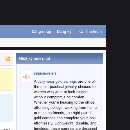
Đăng nhập
Đăng ký
Tìm kiếm
Nhật ký mới nhất
siriusjewelers
Binance
MEXC
A
daily wear gold earrings
are one of
the most practical jewelry choices for
women who want to look elegant
without compromising comfort.
Whether you're heading to the office,
attending college, working from home,
or meeting friends, the right pair of
gold earrings can complete your look
effortlessly. Lightweight, durable, and
timeless, these earrings are designed
B Token