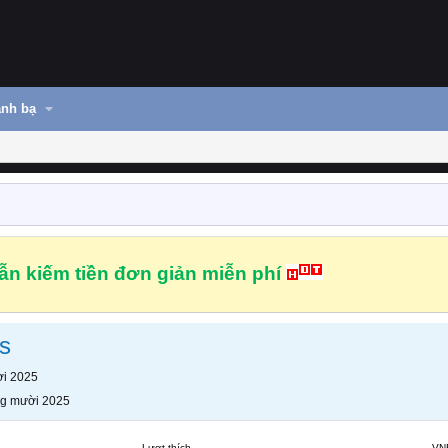
nh bạ
n kiếm tiền đơn giản miễn phí
s
i 2025
g mười 2025
Lượt thích
VN