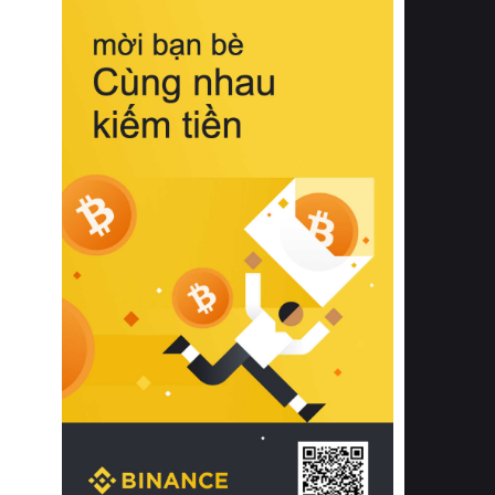
biệt từ bề mặt vải mềm mịn, khả năng
thoáng khí tuyệt vời cho đến độ đàn
hồi chuẩn xác của phần đệm nâng đỡ
cột sống.
Bên cạnh đó, việc lựa chọn các dòng
sản phẩm đạt chuẩn chất lượng quốc
tế còn giúp ngăn ngừa tình trạng kích
ứng da, hạn chế sự phát triển của vi
khuẩn và nấm mốc trong điều kiện
thời tiết nóng ẩm. Bạn có thể tìm hiểu
thêm các nghiên cứu khoa học về tác
động của giấc ngủ và môi trường
phòng ngủ đối với sức khỏe con
người tại Sleep Foundation (External
Link) để có cái nhìn toàn diện hơn.
2. Các tiêu chí vàng khi lựa chọn
chăn ga gối đệm cao cấp cho phòng
ngủ
Để sở hữu một bộ chăn ga gối đệm
cao cấp hoàn hảo cả về thẩm mỹ lẫn
công năng, người tiêu dùng cần cân
nhắc kỹ lưỡng các tiêu chí quan trọng