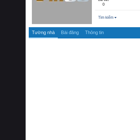
0
Tìm kiếm
Tường nhà
Bài đăng
Thông tin