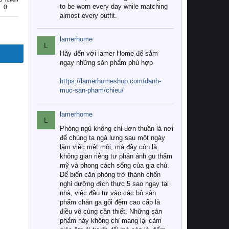
to be worn every day while matching
0
almost every outfit.
lamerhome
L
Hãy đến với lamer Home để sắm
ngay những sản phẩm phù hợp
https://lamerhomeshop.com/danh-
muc-san-pham/chieu/
lamerhome
L
Phòng ngủ không chỉ đơn thuần là nơi
để chúng ta ngả lưng sau một ngày
làm việc mệt mỏi, mà đây còn là
không gian riêng tư phản ánh gu thẩm
mỹ và phong cách sống của gia chủ.
Để biến căn phòng trở thành chốn
nghỉ dưỡng đích thực 5 sao ngay tại
nhà, việc đầu tư vào các bộ sản
phẩm chăn ga gối đệm cao cấp là
điều vô cùng cần thiết. Những sản
phẩm này không chỉ mang lại cảm