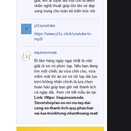
giác êm ái tuyệt đối mà còn là điểm
nhấn nghệ thuật giúp tôn lên vẻ đẹp
sang trọng cho toàn bộ kiến trúc nội
thất.
yt1syoutube
Tuy nhiên, giữa thị trường đa dạng
Y
với vô vàn thương hiệu và mẫu mã
https://www-yt1s.click/youtube-to-
như hiện nay, làm thế nào để chọn
mp3/
được những bộ chăn ga gối đệm cao
cấp thực sự chất lượng, phù hợp với
equinoxmode
khí hậu và nhu cầu sử dụng của gia
đình? Hãy cùng chúng tôi đi tìm lời
Đi làm hàng ngày ngại nhất là việc
giải đáp chi tiết qua bài viết dưới đây.
giặt ủi sơ mi phức tạp. Nếu bạn đang
tìm một chiếc áo vừa chỉn chu, vừa
1. Tại sao các gia đình hiện đại lại ưa
mềm mát thì áo sơ mi nữ tay dài lụa
chuộng chăn ga gối đệm cao cấp?
trơn không nhăn chính là lựa chọn
hoàn hảo giúp bạn giữ nét thanh lịch
Khác với các dòng sản phẩm thông
cả ngày dài. Xem chi tiết mẫu áo tại:
thường, những bộ chăn ga gối đệm
Link: Https: //equinoxmode.
cao cấp trải qua quy trình sản xuất
Store/shop/ao-so-mi-nu-tay-dai-
nghiêm ngặt từ khâu chọn lọc nguyên
cong-so-thanh-lich-quy-phaichat-
liệu tự nhiên đến công nghệ dệt
vai-lua-tronkhong-nhanthoang-mat/
nhuộm hiện đại không chứa hóa chất
độc hại. Khi sử dụng dòng sản phẩm
này, bạn sẽ cảm nhận rõ rệt sự khác