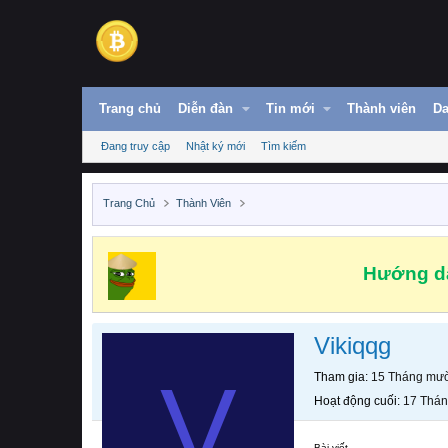
Trang chủ
Diễn đàn
Tin mới
Thành viên
Da
Đang truy cập
Nhật ký mới
Tìm kiếm
Trang Chủ
Thành Viên
Hướng dẫ
Vikiqqg
V
Tham gia
15 Tháng mườ
Hoạt động cuối
17 Thán
Bài viết