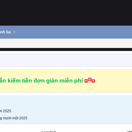
nh bạ
n kiếm tiền đơn giản miễn phí
i 2025
g mười một 2025
Lượt thích
VN