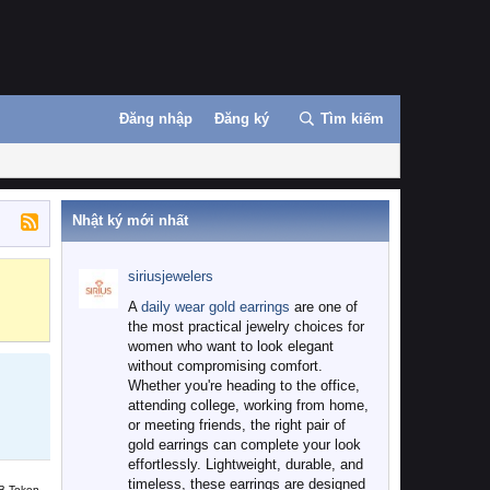
Đăng nhập
Đăng ký
Tìm kiếm
Nhật ký mới nhất
siriusjewelers
Binance
MEXC
A
daily wear gold earrings
are one of
the most practical jewelry choices for
women who want to look elegant
without compromising comfort.
Whether you're heading to the office,
attending college, working from home,
or meeting friends, the right pair of
gold earrings can complete your look
effortlessly. Lightweight, durable, and
timeless, these earrings are designed
B Token