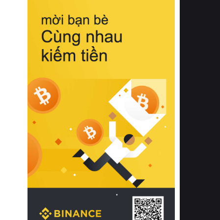
biệt từ bề mặt vải mềm mịn, khả năng
thoáng khí tuyệt vời cho đến độ đàn
hồi chuẩn xác của phần đệm nâng đỡ
cột sống.
Bên cạnh đó, việc lựa chọn các dòng
sản phẩm đạt chuẩn chất lượng quốc
tế còn giúp ngăn ngừa tình trạng kích
ứng da, hạn chế sự phát triển của vi
khuẩn và nấm mốc trong điều kiện
thời tiết nóng ẩm. Bạn có thể tìm hiểu
thêm các nghiên cứu khoa học về tác
động của giấc ngủ và môi trường
phòng ngủ đối với sức khỏe con
người tại Sleep Foundation (External
Link) để có cái nhìn toàn diện hơn.
2. Các tiêu chí vàng khi lựa chọn
chăn ga gối đệm cao cấp cho phòng
ngủ
Để sở hữu một bộ chăn ga gối đệm
cao cấp hoàn hảo cả về thẩm mỹ lẫn
công năng, người tiêu dùng cần cân
nhắc kỹ lưỡng các tiêu chí quan trọng