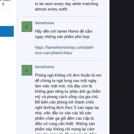
to be worn every day while matching
0
almost every outfit.
lamerhome
L
Hãy đến với lamer Home để sắm
ngay những sản phẩm phù hợp
https://lamerhomeshop.com/danh-
muc-san-pham/chieu/
lamerhome
L
Phòng ngủ không chỉ đơn thuần là nơi
để chúng ta ngả lưng sau một ngày
làm việc mệt mỏi, mà đây còn là
không gian riêng tư phản ánh gu thẩm
mỹ và phong cách sống của gia chủ.
Để biến căn phòng trở thành chốn
nghỉ dưỡng đích thực 5 sao ngay tại
nhà, việc đầu tư vào các bộ sản
phẩm chăn ga gối đệm cao cấp là
điều vô cùng cần thiết. Những sản
phẩm này không chỉ mang lại cảm