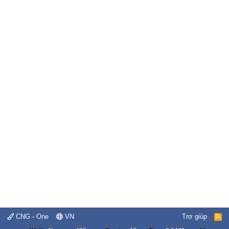
CNG - One
VN
Trợ giúp
R
S