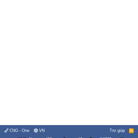
CNG - One
VN
Trợ giúp
R
S