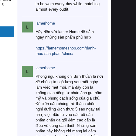
to be worn every day while matching
0
almost every outfit.
lamerhome
L
Hãy đến với lamer Home để sắm
ngay những sản phẩm phù hợp
https://lamerhomeshop.com/danh-
muc-san-pham/chieu/
lamerhome
L
Phòng ngủ không chỉ đơn thuần là nơi
để chúng ta ngả lưng sau một ngày
làm việc mệt mỏi, mà đây còn là
không gian riêng tư phản ánh gu thẩm
mỹ và phong cách sống của gia chủ.
Để biến căn phòng trở thành chốn
nghỉ dưỡng đích thực 5 sao ngay tại
nhà, việc đầu tư vào các bộ sản
phẩm chăn ga gối đệm cao cấp là
điều vô cùng cần thiết. Những sản
phẩm này không chỉ mang lại cảm