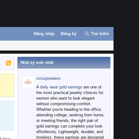
Đăng nhập
Đăng ký
Tìm kiếm
Nhật ký mới nhất
siriusjewelers
Binance
MEXC
A
daily wear gold earrings
are one of
the most practical jewelry choices for
women who want to look elegant
without compromising comfort.
Whether you're heading to the office,
attending college, working from home,
or meeting friends, the right pair of
gold earrings can complete your look
effortlessly. Lightweight, durable, and
timeless, these earrings are designed
B Token