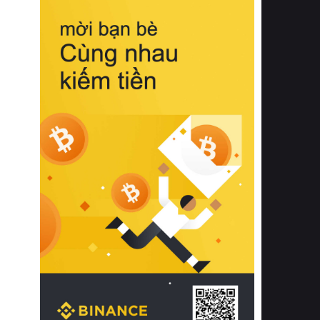
biệt từ bề mặt vải mềm mịn, khả năng
thoáng khí tuyệt vời cho đến độ đàn
hồi chuẩn xác của phần đệm nâng đỡ
cột sống.
Bên cạnh đó, việc lựa chọn các dòng
sản phẩm đạt chuẩn chất lượng quốc
tế còn giúp ngăn ngừa tình trạng kích
ứng da, hạn chế sự phát triển của vi
khuẩn và nấm mốc trong điều kiện
thời tiết nóng ẩm. Bạn có thể tìm hiểu
thêm các nghiên cứu khoa học về tác
động của giấc ngủ và môi trường
phòng ngủ đối với sức khỏe con
người tại Sleep Foundation (External
Link) để có cái nhìn toàn diện hơn.
2. Các tiêu chí vàng khi lựa chọn
chăn ga gối đệm cao cấp cho phòng
ngủ
Để sở hữu một bộ chăn ga gối đệm
cao cấp hoàn hảo cả về thẩm mỹ lẫn
công năng, người tiêu dùng cần cân
nhắc kỹ lưỡng các tiêu chí quan trọng