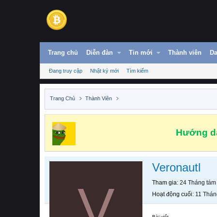
Trang chủ
Diễn đàn
Tin mới
Thành viên
Da
Đang truy cập
Nhật ký mới
Tìm kiếm
Trang Chủ
Thành Viên
Hướng dẫ
Veronautl
V
Tham gia
24 Tháng tám
Hoạt động cuối
11 Thán
Bài viết