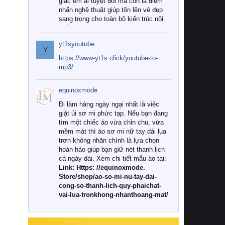
giác êm ái tuyệt đối mà còn là điểm
nhấn nghệ thuật giúp tôn lên vẻ đẹp
sang trọng cho toàn bộ kiến trúc nội
thất.
yt1syoutube
Tuy nhiên, giữa thị trường đa dạng
Y
với vô vàn thương hiệu và mẫu mã
https://www-yt1s.click/youtube-to-
như hiện nay, làm thế nào để chọn
mp3/
được những bộ chăn ga gối đệm cao
cấp thực sự chất lượng, phù hợp với
equinoxmode
khí hậu và nhu cầu sử dụng của gia
đình? Hãy cùng chúng tôi đi tìm lời
Đi làm hàng ngày ngại nhất là việc
giải đáp chi tiết qua bài viết dưới đây.
giặt ủi sơ mi phức tạp. Nếu bạn đang
tìm một chiếc áo vừa chỉn chu, vừa
1. Tại sao các gia đình hiện đại lại ưa
mềm mát thì áo sơ mi nữ tay dài lụa
chuộng chăn ga gối đệm cao cấp?
trơn không nhăn chính là lựa chọn
hoàn hảo giúp bạn giữ nét thanh lịch
Khác với các dòng sản phẩm thông
cả ngày dài. Xem chi tiết mẫu áo tại:
thường, những bộ chăn ga gối đệm
Link: Https: //equinoxmode.
cao cấp trải qua quy trình sản xuất
Store/shop/ao-so-mi-nu-tay-dai-
nghiêm ngặt từ khâu chọn lọc nguyên
cong-so-thanh-lich-quy-phaichat-
liệu tự nhiên đến công nghệ dệt
vai-lua-tronkhong-nhanthoang-mat/
nhuộm hiện đại không chứa hóa chất
độc hại. Khi sử dụng dòng sản phẩm
này, bạn sẽ cảm nhận rõ rệt sự khác