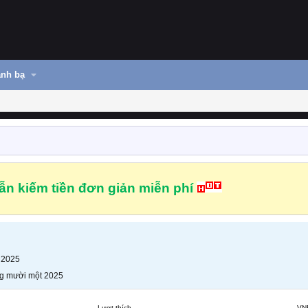
nh bạ
n kiếm tiền đơn giản miễn phí
 2025
g mười một 2025
Lượt thích
VN