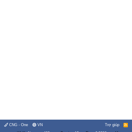
CNG - One
VN
Trợ giúp
R
S