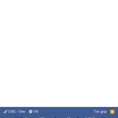
CNG - One
VN
Trợ giúp
R
S