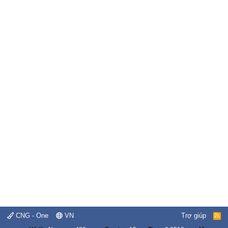
CNG - One
VN
Trợ giúp
R
S