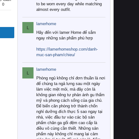
to be worn every day while matching
0
almost every outfit.
lamerhome
L
Hãy đến với lamer Home để sắm
ngay những sản phẩm phù hợp
https://lamerhomeshop.com/danh-
muc-san-pham/chieu/
lamerhome
L
Phòng ngủ không chỉ đơn thuần là nơi
để chúng ta ngả lưng sau một ngày
làm việc mệt mỏi, mà đây còn là
không gian riêng tư phản ánh gu thẩm
mỹ và phong cách sống của gia chủ.
Để biến căn phòng trở thành chốn
nghỉ dưỡng đích thực 5 sao ngay tại
nhà, việc đầu tư vào các bộ sản
phẩm chăn ga gối đệm cao cấp là
điều vô cùng cần thiết. Những sản
phẩm này không chỉ mang lại cảm