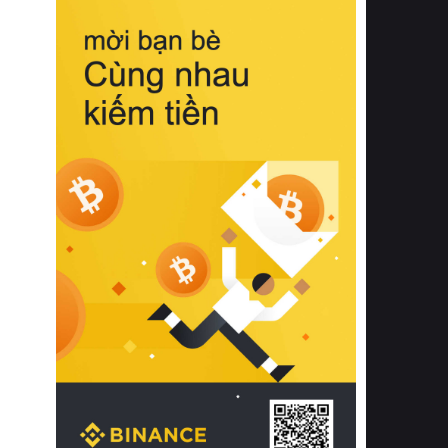
biệt từ bề mặt vải mềm mịn, khả năng
thoáng khí tuyệt vời cho đến độ đàn
hồi chuẩn xác của phần đệm nâng đỡ
cột sống.
Bên cạnh đó, việc lựa chọn các dòng
sản phẩm đạt chuẩn chất lượng quốc
tế còn giúp ngăn ngừa tình trạng kích
ứng da, hạn chế sự phát triển của vi
khuẩn và nấm mốc trong điều kiện
thời tiết nóng ẩm. Bạn có thể tìm hiểu
thêm các nghiên cứu khoa học về tác
động của giấc ngủ và môi trường
phòng ngủ đối với sức khỏe con
người tại Sleep Foundation (External
Link) để có cái nhìn toàn diện hơn.
2. Các tiêu chí vàng khi lựa chọn
chăn ga gối đệm cao cấp cho phòng
ngủ
Để sở hữu một bộ chăn ga gối đệm
cao cấp hoàn hảo cả về thẩm mỹ lẫn
công năng, người tiêu dùng cần cân
nhắc kỹ lưỡng các tiêu chí quan trọng