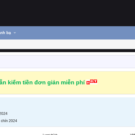
nh bạ
n kiếm tiền đơn giản miễn phí
 2024
 chín 2024
Lượt thích
VN