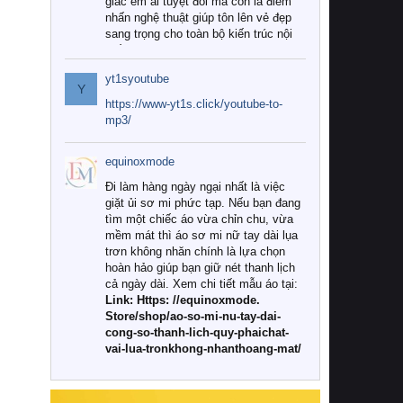
giác êm ái tuyệt đối mà còn là điểm
nhấn nghệ thuật giúp tôn lên vẻ đẹp
sang trọng cho toàn bộ kiến trúc nội
thất.
yt1syoutube
Tuy nhiên, giữa thị trường đa dạng
Y
với vô vàn thương hiệu và mẫu mã
https://www-yt1s.click/youtube-to-
như hiện nay, làm thế nào để chọn
mp3/
được những bộ chăn ga gối đệm cao
cấp thực sự chất lượng, phù hợp với
equinoxmode
khí hậu và nhu cầu sử dụng của gia
đình? Hãy cùng chúng tôi đi tìm lời
Đi làm hàng ngày ngại nhất là việc
giải đáp chi tiết qua bài viết dưới đây.
giặt ủi sơ mi phức tạp. Nếu bạn đang
tìm một chiếc áo vừa chỉn chu, vừa
1. Tại sao các gia đình hiện đại lại ưa
mềm mát thì áo sơ mi nữ tay dài lụa
chuộng chăn ga gối đệm cao cấp?
trơn không nhăn chính là lựa chọn
hoàn hảo giúp bạn giữ nét thanh lịch
Khác với các dòng sản phẩm thông
cả ngày dài. Xem chi tiết mẫu áo tại:
thường, những bộ chăn ga gối đệm
Link: Https: //equinoxmode.
cao cấp trải qua quy trình sản xuất
Store/shop/ao-so-mi-nu-tay-dai-
nghiêm ngặt từ khâu chọn lọc nguyên
cong-so-thanh-lich-quy-phaichat-
liệu tự nhiên đến công nghệ dệt
vai-lua-tronkhong-nhanthoang-mat/
nhuộm hiện đại không chứa hóa chất
độc hại. Khi sử dụng dòng sản phẩm
này, bạn sẽ cảm nhận rõ rệt sự khác