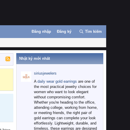
Đăng nhập
Đăng ký
Tìm kiếm
Nhật ký mới nhất
siriusjewelers
Binance
MEXC
A
daily wear gold earrings
are one of
the most practical jewelry choices for
women who want to look elegant
without compromising comfort.
Whether you're heading to the office,
attending college, working from home,
or meeting friends, the right pair of
gold earrings can complete your look
effortlessly. Lightweight, durable, and
timeless, these earrings are designed
B Token