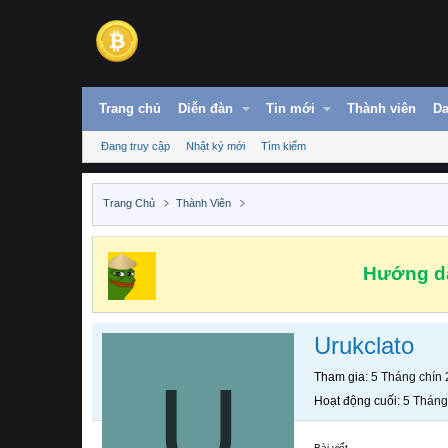
Trang chủ
Diễn đàn
Tin mới
Thành viên
Da
Đang truy cập
Nhật ký mới
Tìm kiếm
Trang Chủ
Thành Viên
Hướng dẫ
Urukclato
U
Tham gia
5 Tháng chín
Hoạt động cuối
5 Tháng
Bài viết