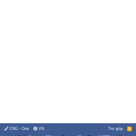
CNG - One
VN
Trợ giúp
R
S