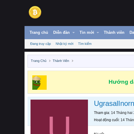
Trang chủ
Diễn đàn
Tin mới
Thành viên
Da
Đang truy cập
Nhật ký mới
Tìm kiếm
Trang Chủ
Thành Viên
Hướng dẫ
UgrasalInor
U
Tham gia
14 Tháng hai
Hoạt động cuối
14 Thán
Bài viết