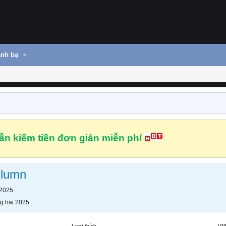
nh bạ
n kiếm tiền đơn giản miễn phí
nlumn
 2025
g hai 2025
Lượt thích
VN