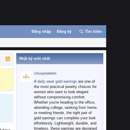
Đăng nhập
Đăng ký
Tìm kiếm
Nhật ký mới nhất
siriusjewelers
Binance
MEXC
A
daily wear gold earrings
are one of
the most practical jewelry choices for
women who want to look elegant
without compromising comfort.
Whether you're heading to the office,
attending college, working from home,
or meeting friends, the right pair of
gold earrings can complete your look
effortlessly. Lightweight, durable, and
timeless, these earrings are designed
B Token