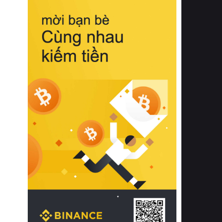
biệt từ bề mặt vải mềm mịn, khả năng
thoáng khí tuyệt vời cho đến độ đàn
hồi chuẩn xác của phần đệm nâng đỡ
cột sống.
Bên cạnh đó, việc lựa chọn các dòng
sản phẩm đạt chuẩn chất lượng quốc
tế còn giúp ngăn ngừa tình trạng kích
ứng da, hạn chế sự phát triển của vi
khuẩn và nấm mốc trong điều kiện
thời tiết nóng ẩm. Bạn có thể tìm hiểu
thêm các nghiên cứu khoa học về tác
động của giấc ngủ và môi trường
phòng ngủ đối với sức khỏe con
người tại Sleep Foundation (External
Link) để có cái nhìn toàn diện hơn.
2. Các tiêu chí vàng khi lựa chọn
chăn ga gối đệm cao cấp cho phòng
ngủ
Để sở hữu một bộ chăn ga gối đệm
cao cấp hoàn hảo cả về thẩm mỹ lẫn
công năng, người tiêu dùng cần cân
nhắc kỹ lưỡng các tiêu chí quan trọng