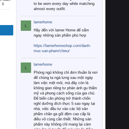
to be worn every day while matching
0
almost every outfit.
lamerhome
L
Hãy đến với lamer Home để sắm
ngay những sản phẩm phù hợp
https://lamerhomeshop.com/danh-
muc-san-pham/chieu/
lamerhome
L
Phòng ngủ không chỉ đơn thuần là nơi
để chúng ta ngả lưng sau một ngày
làm việc mệt mỏi, mà đây còn là
không gian riêng tư phản ánh gu thẩm
mỹ và phong cách sống của gia chủ.
Để biến căn phòng trở thành chốn
nghỉ dưỡng đích thực 5 sao ngay tại
nhà, việc đầu tư vào các bộ sản
phẩm chăn ga gối đệm cao cấp là
điều vô cùng cần thiết. Những sản
phẩm này không chỉ mang lại cảm