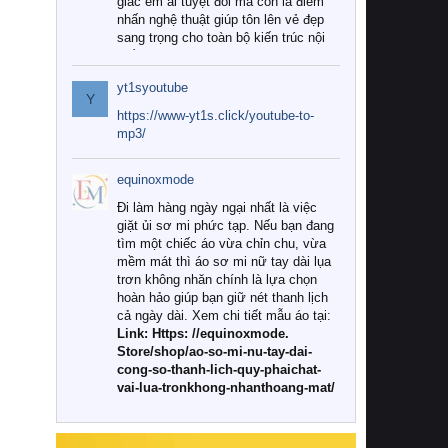
giác êm ái tuyệt đối mà còn là điểm
nhấn nghệ thuật giúp tôn lên vẻ đẹp
sang trọng cho toàn bộ kiến trúc nội
thất.
yt1syoutube
Tuy nhiên, giữa thị trường đa dạng
Y
với vô vàn thương hiệu và mẫu mã
https://www-yt1s.click/youtube-to-
như hiện nay, làm thế nào để chọn
mp3/
được những bộ chăn ga gối đệm cao
cấp thực sự chất lượng, phù hợp với
equinoxmode
khí hậu và nhu cầu sử dụng của gia
đình? Hãy cùng chúng tôi đi tìm lời
Đi làm hàng ngày ngại nhất là việc
giải đáp chi tiết qua bài viết dưới đây.
giặt ủi sơ mi phức tạp. Nếu bạn đang
tìm một chiếc áo vừa chỉn chu, vừa
1. Tại sao các gia đình hiện đại lại ưa
mềm mát thì áo sơ mi nữ tay dài lụa
chuộng chăn ga gối đệm cao cấp?
trơn không nhăn chính là lựa chọn
hoàn hảo giúp bạn giữ nét thanh lịch
Khác với các dòng sản phẩm thông
cả ngày dài. Xem chi tiết mẫu áo tại:
thường, những bộ chăn ga gối đệm
Link: Https: //equinoxmode.
cao cấp trải qua quy trình sản xuất
Store/shop/ao-so-mi-nu-tay-dai-
nghiêm ngặt từ khâu chọn lọc nguyên
cong-so-thanh-lich-quy-phaichat-
liệu tự nhiên đến công nghệ dệt
vai-lua-tronkhong-nhanthoang-mat/
nhuộm hiện đại không chứa hóa chất
độc hại. Khi sử dụng dòng sản phẩm
này, bạn sẽ cảm nhận rõ rệt sự khác