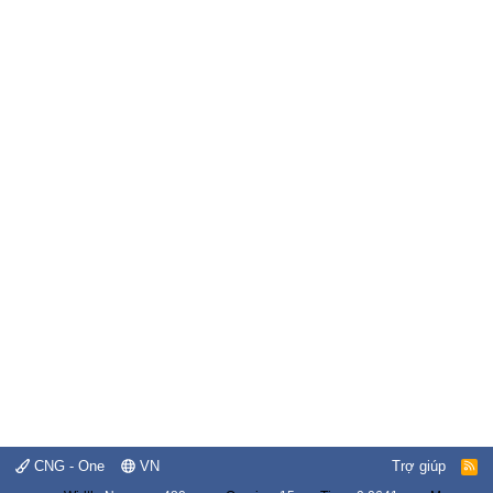
CNG - One
VN
Trợ giúp
R
S