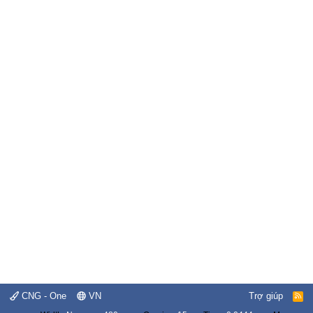
CNG - One
VN
Trợ giúp
R
S