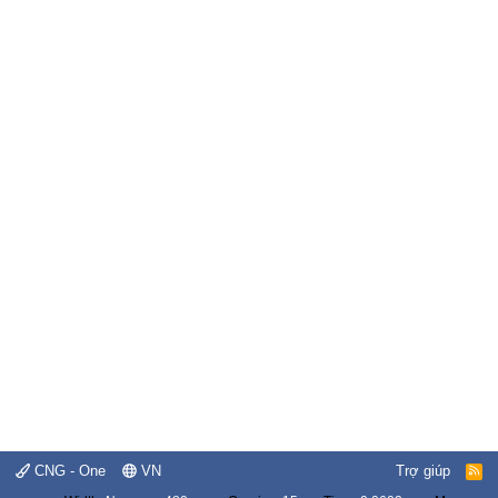
CNG - One
VN
Trợ giúp
R
S