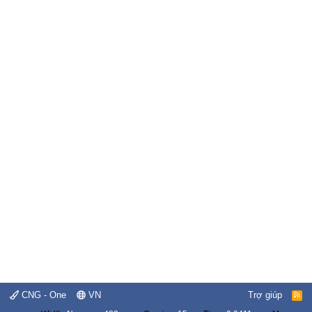
CNG - One
VN
Trợ giúp
R
S