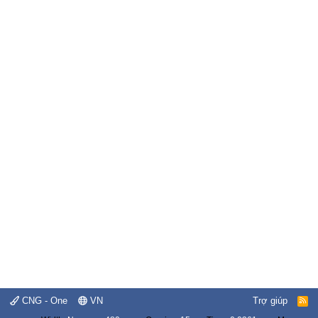
CNG - One
VN
Trợ giúp
R
S